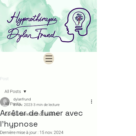
Post
All Posts
dylanfrund
All Posts
8 nov. 2023
3 min de lecture
Arrêter de fumer avec
Comportements indésirables
l'hypnose
Dernière mise à jour :
15 nov. 2024