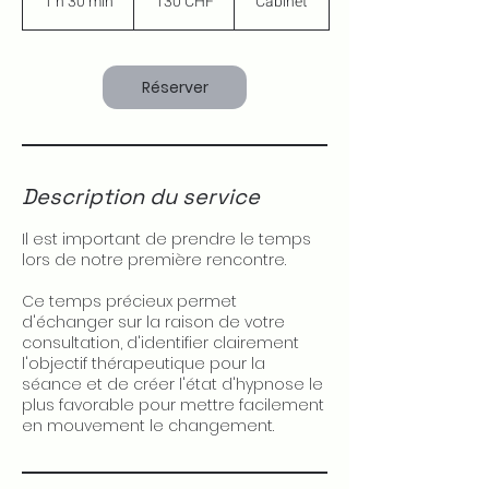
1 h 30 min
1
130 CHF
Cabinet
suisses
3
0
m
i
Réserver
n
Description du service
Il est important de prendre le temps
lors de notre première rencontre.
Ce temps précieux permet
d'échanger sur la raison de votre
consultation, d'identifier clairement
l'objectif thérapeutique pour la
séance et de créer l'état d'hypnose le
plus favorable pour mettre facilement
en mouvement le changement.