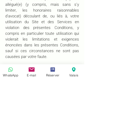
allégué(e) (y compris, mais sans s'y
limiter, les honoraires raisonnables
d'avocat) découlant de, ou liés à, votre
utilisation du Site et des Services en
violation des présentes Conditions, y
compris en particulier toute utilisation qui
violerait les limitations et exigences
énoncées dans les présentes Conditions,
sauf si ces circonstances ne sont pas
causées par votre faute.
Limitation de responsabilité
WhatsApp
E-mail
Réserver
Valais
Dans toute la mesure permise par la loi
applicable, nous rejetons toute
responsabilité pour tout montant ou type
de perte ou de dommage qui pourrait
résulter pour vous ou un tiers (y compris
toute perte directe ou indirecte et toute
perte de revenus, de profits, de clientèle,